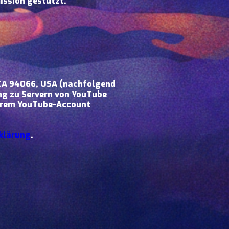
ission gestützt.
o,CA 94066, USA (nachfolgend
ng zu Servern von YouTube
 Ihrem YouTube-Account
klärung
.