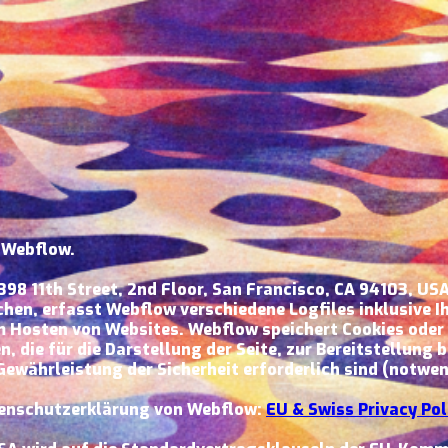
 Webflow.
, 398 11th Street, 2nd Floor, San Francisco, CA 94103, U
hen, erfasst Webflow verschiedene Logfiles inklusive Ih
m Hosten von Websites. Webflow speichert Cookies oder
 die für die Darstellung der Seite, zur Bereitstellung
ewährleistung der Sicherheit erforderlich sind (notwen
tenschutzerklärung von Webflow:
EU & Swiss Privacy Pol