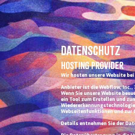
Datenschutz
Hosting Provider
Wir hosten unsere Website bei
Anbieter ist die Webflow, Inc.
Wenn Sie unsere Website besuc
ein Tool zum Erstellen und zu
Wiedererkennungstechnologien,
Webseitenfunktionen und zur G
Details entnehmen Sie der Da