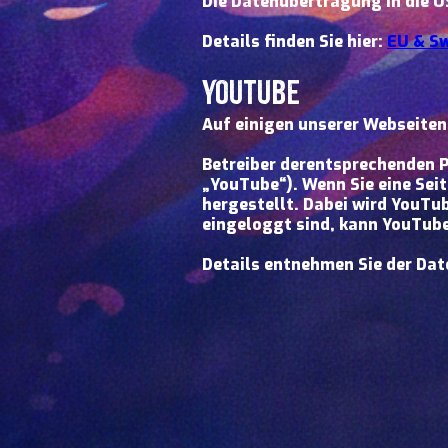
Die Datenübertragung in die 
Details finden Sie hier:
EU & Sw
Youtube
Auf einigen unserer Webseiten
Betreiber derentsprechenden P
„YouTube“). Wenn Sie eine Sei
hergestellt. Dabei wird YouTu
eingeloggt sind, kann YouTube
Details entnehmen Sie der Da