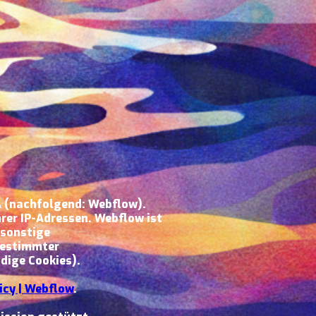
SA (nachfolgend: Webflow).
rer IP-Adressen. Webflow ist
 sonstige
 bestimmter
dige Cookies).
icy | Webflow
.