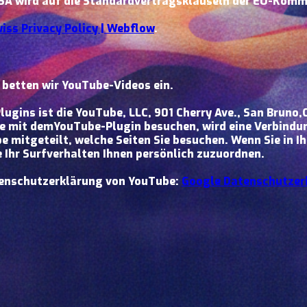
USA wird auf die Standardvertragsklauseln der EU-Komm
iss Privacy Policy | Webflow
.
 betten wir YouTube-Videos ein.
lugins ist die YouTube, LLC, 901 Cherry Ave., San Brun
te mit demYouTube-Plugin besuchen, wird eine Verbindu
be mitgeteilt, welche Seiten Sie besuchen. Wenn Sie in
 Ihr Surfverhalten Ihnen persönlich zuzuordnen.
tenschutzerklärung von YouTube:
Google Datenschutzer